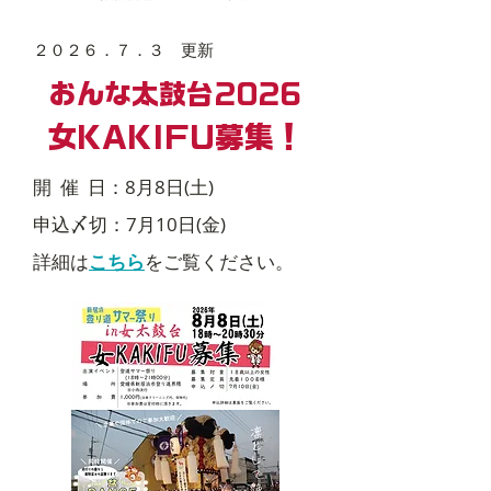
​２０２６．７．３
更新
おんな太鼓台2026
女KAKIFU募集！
開 催 日：8月8日(土)
申込〆切：7月10日(金)
​詳細は
こちら
をご覧ください。