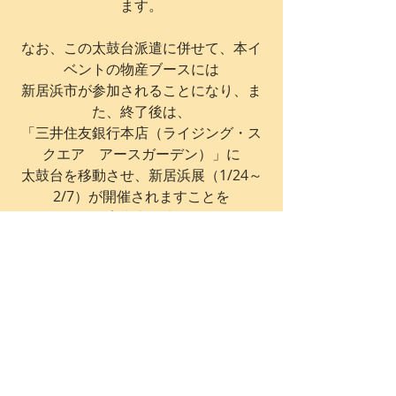
ます。
なお、この太鼓台派遣に併せて、本イ
ベントの物産ブースには
新居浜市が参加されることになり、ま
た、終了後は、
「三井住友銀行本店（ライジング・ス
クエア　アースガーデン）」に
太鼓台を移動させ、新居浜展（1/24～
2/7）が開催されますことを
併せてご案内申し上げます。
NPO 法人さしあげプロジェト 代表理
事 鴻上庸郎
〒792-0017 愛媛県新居浜市若水町 2-9-
17
TEL/FAX 0897-37-1666
E-mail 
sashiagepjt@gmail.com 