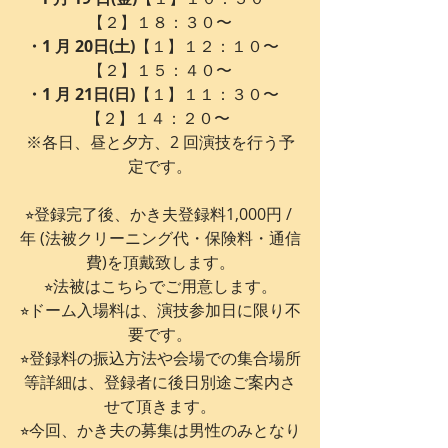
【２】１８：３０〜
・1 月 20日(土)
【１】１２：１０〜　
【２】１５：４０〜
・1 月 21日(日)
【１】１１：３０〜　
【２】１４：２０〜 
※各日、昼と夕方、2 回演技を行う予
定です。
⭐︎登録完了後、かき夫登録料1,000円 / 
年 (法被クリーニング代・保険料・通信
費)を頂戴致します。​
⭐︎法被はこちらでご用意します。​
⭐︎ドーム入場料は、演技参加日に限り不
要です。​
⭐︎登録料の振込方法や会場での集合場所
等詳細は、登録者に後日別途ご案内さ
せて頂きます。​
⭐︎今回、かき夫の募集は男性のみとなり